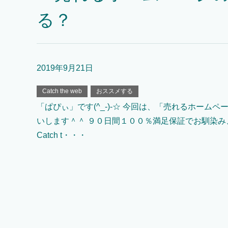
る？
2019年9月21日
Catch the web
おススメする
「ぱぴぃ」です(^_-)-☆ 今回は、「売れるホーム
いします＾＾ ９０日間１００％満足保証でお馴染み
Catch t・・・