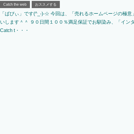
Catch the web
おススメする
「ぱぴぃ」です(^_-)-☆ 今回は、「売れるホームページの極
いします＾＾ ９０日間１００％満足保証でお馴染み、「イン
Catch t・・・